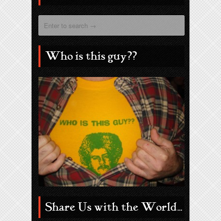
Who is this guy??
Share Us with the World…